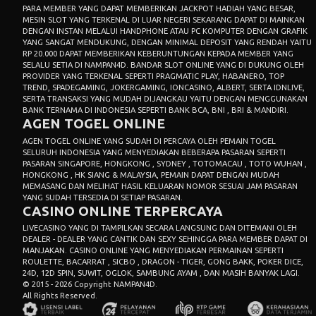
PARA MEMBER YANG DAPAT MEMBERIKAN JACKPOT HADIAH YANG BESAR,
MESIN SLOT YANG TERKENAL DI LUAR NEGERI SEKARANG DAPAT DI MAINKAN
DENGAN INSTAN MELALUI HANDPHONE ATAU PC KOMPUTER DENGAN GRAFIK
YANG SANGAT MENDUKUNG, DENGAN MINIMAL DEPOSIT YANG RENDAH YAITU
RP 20.000 DAPAT MEMBERIKAN KEBERUNTUNGAN KEPADA MEMBER YANG
SELALU SETIA DI NAMPAN4D. BANDAR SLOT ONLINE YANG DI DUKUNG OLEH
PROVIDER YANG TERKENAL SEPERTI PRAGMATIC PLAY, HABANERO, TOP
TREND, SPADEGAMING, JOKERGAMING, IONCASINO, ALBERT, SERTA IDNLIVE,
SERTA TRANSAKSI YANG MUDAH DIJANGKAU YAITU DENGAN MENGGUNAKAN
BANK TERNAMA DI INDONESIA SEPERTI BANK BCA, BNI , BRI & MANDIRI.
AGEN TOGEL ONLINE
AGEN TOGEL ONLINE YANG SUDAH DI PERCAYA OLEH PEMAIN TOGEL
SELURUH INDONESIA YANG MENYEDIAKAN BEBERAPA PASARAN SEPERTI
PASARAN SINGAPORE, HONGKONG , SYDNEY , TOTOMACAU , TOTO WUHAN ,
HONGKONG , HK SIANG & MALAYSIA, PEMAIN DAPAT DENGAN MUDAH
MEMASANG DAN MELIHAT HASIL KELUARAN NOMOR SESUAI JAM PASARAN
YANG SUDAH TERSEDIA DI SETIAP PASARAN.
CASINO ONLINE TERPERCAYA
LIVECASINO YANG DI TAMPILKAN SECARA LANGSUNG DAN DITEMANI OLEH
DEALER - DEALER YANG CANTIK DAN SEXY SEHINGGA PARA MEMBER DAPAT DI
MANJAKAN. CASINO ONLINE YANG MENYEDIAKAN PERMAINAN SEPERTI
ROULETTE, BACARRAT , SICBO , DRAGON - TIGER, GONG BAKK, POKER DICE,
24D, 12D SPIN, SUWIT, OGLOK, SAMBUNG AYAM , DAN MASIH BANYAK LAGI.
© 2015 - 2026 Copyright NAMPAN4D.
All Rights Reserved.