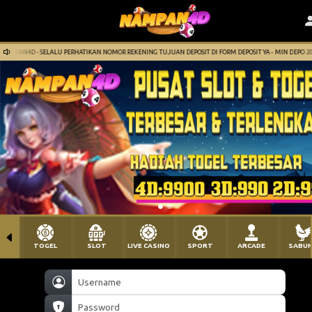
AN4D - SELALU PERHATIKAN NOMOR REKENING TUJUAN DEPOSIT DI FORM DEPOSIT YA - MIN DEPO 20K - MI
TOGEL
SLOT
LIVE CASINO
SPORT
ARCADE
SABU