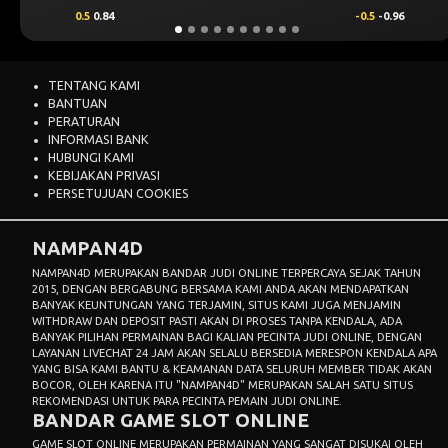
0.5
0.84
-0.5
-0.96
TENTANG KAMI
BANTUAN
PERATURAN
INFORMASI BANK
HUBUNGI KAMI
KEBIJAKAN PRIVASI
PERSETUJUAN COOKIES
NAMPAN4D
NAMPAN4D MERUPAKAN BANDAR JUDI ONLINE TERPERCAYA SEJAK TAHUN
2015, DENGAN BERGABUNG BERSAMA KAMI ANDA AKAN MENDAPATKAN
BANYAK KEUNTUNGAN YANG TERJAMIN, SITUS KAMI JUGA MENJAMIN
WITHDRAW DAN DEPOSIT PASTI AKAN DI PROSES TANPA KENDALA, ADA
BANYAK PILIHAN PERMAINAN BAGI KALIAN PECINTA JUDI ONLINE, DENGAN
LAYANAN LIVECHAT 24 JAM AKAN SELALU BERSEDIA MERESPON KENDALA APA
YANG BISA KAMI BANTU & KEAMANAN DATA SELURUH MEMBER TIDAK AKAN
BOCOR, OLEH KARENA ITU "NAMPAN4D" MERUPAKAN SALAH SATU SITUS
REKOMENDASI UNTUK PARA PECINTA PEMAIN JUDI ONLINE.
BANDAR GAME SLOT ONLINE
GAME SLOT ONLINE MERUPAKAN PERMAINAN YANG SANGAT DISUKAI OLEH