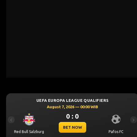
UEFA EUROPA LEAGUE QUALIFIERS
August 7, 2026 — 00:00 WIB
0 : 0
Previous
Ne
BET NOW
Red Bull Salzburg
Pafos FC