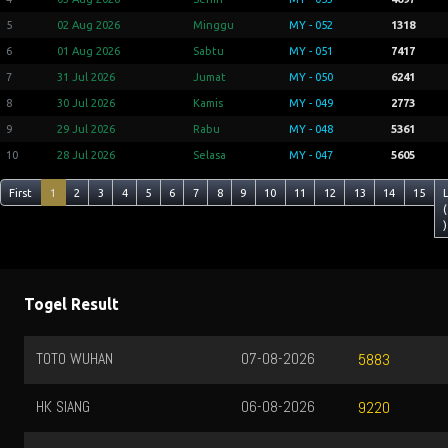
5
02 Aug 2026
Minggu
MY - 052
1318
6
01 Aug 2026
Sabtu
MY - 051
7417
7
31 Jul 2026
Jumat
MY - 050
6241
8
30 Jul 2026
Kamis
MY - 049
2773
9
29 Jul 2026
Rabu
MY - 048
5361
10
28 Jul 2026
Selasa
MY - 047
5605
First
1
2
3
4
5
6
7
8
9
10
11
12
13
14
15
(
)
Togel Result
TOTO WUHAN
07-08-2026
5883
HK SIANG
06-08-2026
9220