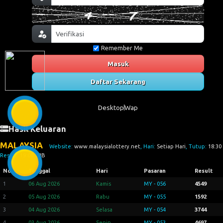
Remember Me
Masuk
Daftar Sekarang
Desktop
Wap
Hasil Keluaran
MALAYSIA
Website:
www.malaysialottery.net
, Hari:
Setiap Hari
, Tutup:
18:30
Result:
19:00 WIB
No
Tanggal
Hari
Pasaran
Result
1
06 Aug 2026
Kamis
MY - 056
4549
2
05 Aug 2026
Rabu
MY - 055
1592
3
04 Aug 2026
Selasa
MY - 054
3744
4
03 Aug 2026
Senin
MY - 053
4697