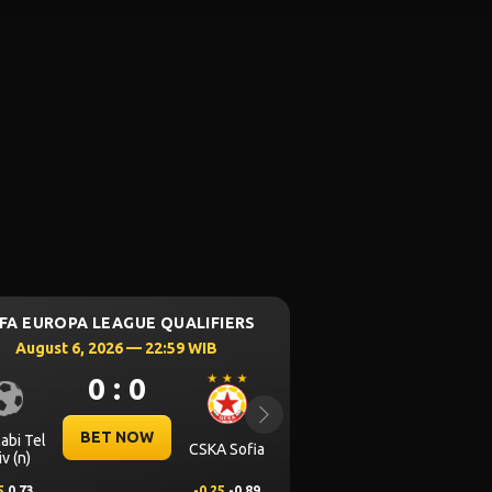
FA EUROPA LEAGUE QUALIFIERS
August 7, 2026 — 00:00 WIB
0 : 0
Next
BET NOW
Hradec
Besiktas
alove
25
-0.78
0.25
0.62