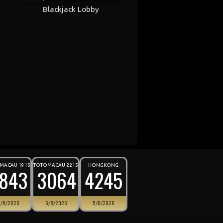
Blackjack Lobby
MACAU 1915
TOTOMACAU 2215
HONGKONG
843
3064
4245
6/8/2026
6/8/2026
5/8/2026