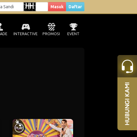
N WD 50K - BRILINK/EDC DIPROSES 1X24 JAM !!
SELAMAT DATANG DI 
Masuk
Daftar
ADE
INTERACTIVE
PROMOSI
EVENT