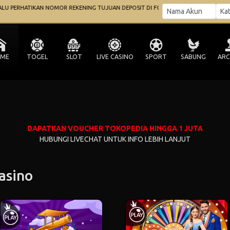
ATIKAN NOMOR REKENING TUJUAN DEPOSIT DI FORM DEPOSIT YA - MIN DEPO 20K - MI
ME
TOGEL
SLOT
LIVE CASINO
SPORT
SABUNG
ARC
DAPATKAN VOUCHER TOKOPEDIA HINGGA 1 JUTA
HUBUNGI LIVECHAT UNTUK INFO LEBIH LANJUT
asino