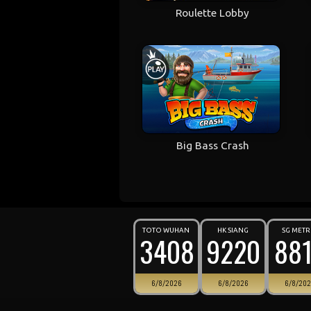
Roulette Lobby
Big Bass Crash
TOTO WUHAN
HK SIANG
SG MET
3408
9220
88
6/8/2026
6/8/2026
6/8/20